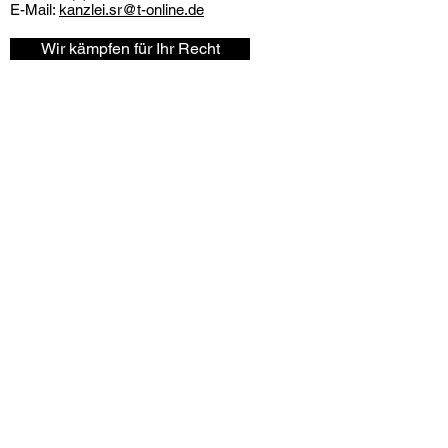
E-Mail:
kanzlei.sr@t-online.de
Wir kämpfen für Ihr Recht
Impressum & Datenschutz
Proudly created by real-photography.eu