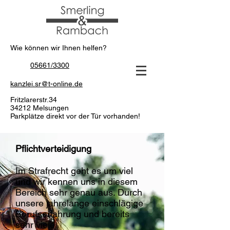
Wie können wir Ihnen helfen?
05661/3300
kanzlei.sr@t-online.de
Fritzlarerstr.34
34212 Melsungen
Parkplätze direkt vor der Tür vorhanden!
Pflichtverteidigung
Im Strafrecht geht es um viel
und wir kennen uns in diesem
Bereich sehr genau aus. Durch
unsere jahrelange einschlägige
Berufserfahrung und bereits
sehr viele