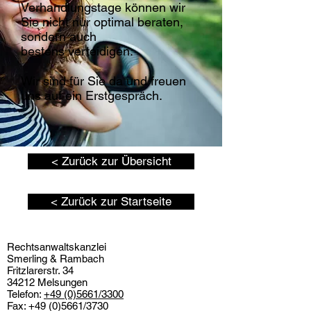
Verhandlungstage können wir
Sie nicht nur optimal beraten,
sondern auch
bestens verteidigen.
Wir sind für Sie da und freuen
uns auf ein Erstgespräch.
< Zurück zur Übersicht
< Zurück zur Startseite
Rechtsanwaltskanzlei
Smerling & Rambach
Fritzlarerstr. 34
34212 Melsungen
Telefon:
+49 (0)5661/3300
Fax:
+49 (0)5661
/3730